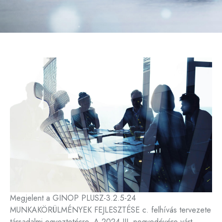
Megjelent a GINOP PLUSZ-3.2.5-24
MUNKAKÖRÜLMÉNYEK FEJLESZTÉSE c. felhívás tervezete
társadalmi egyeztetésre. A 2024 III. negyedévére várt