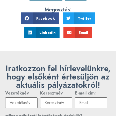
Megosztás:
Facebook
Twitter
LinkedIn
Email
Iratkozzon fel hírlevelünkre,
hogy elsőként értesüljön az
aktuális pályázatokról!
Vezetéknév
Keresztnév
E-mail cím:
Milyen pályázati lehetőségek érdeklik?