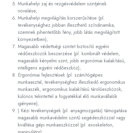
Munkahelyi zaj és rezgésvédelem szintjének
növelése;
Munkahelyi megvilágítás korszerűsítése (pl.
tevékenységhez jobban illeszthető színdinamika,
szemnek pihentetőbb fény, jobb látás megvilágított
környezetben);
Magasabb védettségi szintet biztosító egyéni
védőeszközök beszerzése (pl. kombinált védelem,
magasabb kényelmi szint, jobb ergonómiai kialakítású,
intelligens egyéni védőeszköz);
Ergonómiai fejlesztések (pl. számítógépes
munkaasztal, tevékenységhez illeszkedő ergonomikus
munkaszék, ergonomikus kialakítású tárolóeszközök,
különös tekintettel a fogyatékkal élő munkavállalók
igényeire);
) Kézi tevékenységek (pl. anyagmozgatás) támogatása
magasabb munkavédelmi szintű segédeszközzel vagy
kiváltása gépi munkaeszközzel (pl. exoskeleton,
manipulátor);