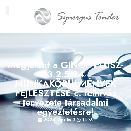
Megjelent a GINOP PLUSZ-
3.2.5-24
MUNKAKÖRÜLMÉNYEK
FEJLESZTÉSE c. felhívás
tervezete társadalmi
egyeztetésre!
2024. április 3.
14:39