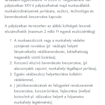
pályázatban KKV-k pályázathatnak majd munkavállalóik
munkakörülményeinek javítására, eszköz, technológia és
berendezések beszerzése kapcsán.
A pályázatban tervezetten az alábbi költségek lesznek
elszámolhatók (maximum 2 millió Ft egyedi eszközértékig):
A munkaeszközök vagy a munkahely védelmi
szintjének növelése (pl. védőajtó helyett
fényérzékelős védőberendezés, kiiktathatóság
magasabb szintű kizárása);
Korszerű elszívó berendezés beszerzése, (pl.
alacsonyabb zajszint, munkahelyi légállapot javítása);
Egyéni védőeszköz helyettesítése kollektív
védelemmel,
) Jelzőberendezések és felügyeleti rendszereinek
beszerzése, korszerűsítése, fejlesztése (mellyel
biztosított pl. időszakos helyett a folyamatos
munkahelyi légtérmérés);