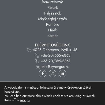
Bemutatkozás
Rólunk
Pályázatok
Minőségfejlesztés
Portfólió
Hírek
Karrier
ELÉRHETŐSÉGEINK
4028 Debrecen, Nyíl u. 46.
+36-20/565-6868
+36-20/389-8861
info@synergus.hu
A weboldalon a minőségi felhasználói élmény érdekében sütiket
használunk.
You can find out more about which cookies we are using or switch
Synergus Tender Kft. © 2026 Minden jog fenntartva.
them off in
settings
.