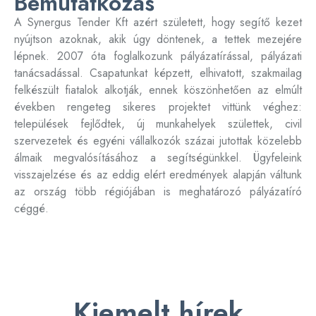
Bemutatkozás
A Synergus Tender Kft azért született, hogy segítő kezet
nyújtson azoknak, akik úgy döntenek, a tettek mezejére
lépnek. 2007 óta foglalkozunk pályázatírással, pályázati
tanácsadással. Csapatunkat képzett, elhivatott, szakmailag
felkészült fiatalok alkotják, ennek köszönhetően az elmúlt
években rengeteg sikeres projektet vittünk véghez:
települések fejlődtek, új munkahelyek születtek, civil
szervezetek és egyéni vállalkozók százai jutottak közelebb
álmaik megvalósításához a segítségünkkel. Ügyfeleink
visszajelzése és az eddig elért eredmények alapján váltunk
az ország több régiójában is meghatározó pályázatíró
céggé.
Kiemelt hírek