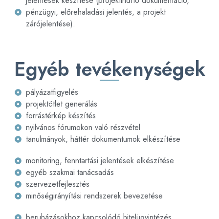
jelentések készítése (projektindító dokumentáció,
pénzügyi, előrehaladási jelentés, a projekt
zárójelentése).
Egyéb tevékenységek
pályázatfigyelés
projektötlet generálás
forrástérkép készítés
nyilvános fórumokon való részvétel
tanulmányok, háttér dokumentumok elkészítése
monitoring, fenntartási jelentések elkészítése
egyéb szakmai tanácsadás
szervezetfejlesztés
minőségirányítási rendszerek bevezetése
beruházásokhoz kapcsolódó hitelügyintézés