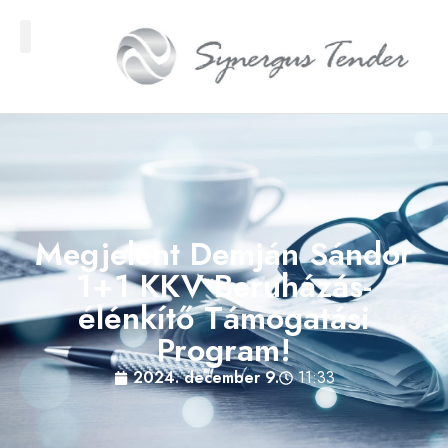
Megjelent Demján Sándor
1+1 KKV Beruházás-
élénkítő Támogatási
Program!
2024. december 9.
11:33