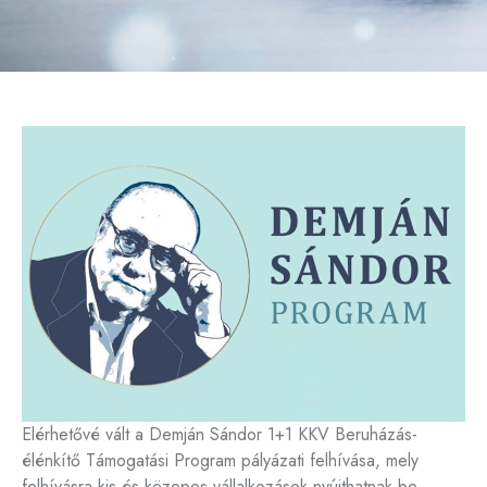
Elérhetővé vált a Demján Sándor 1+1 KKV Beruházás-
élénkítő Támogatási Program pályázati felhívása, mely
felhívásra kis és közepes vállalkozások nyújthatnak be